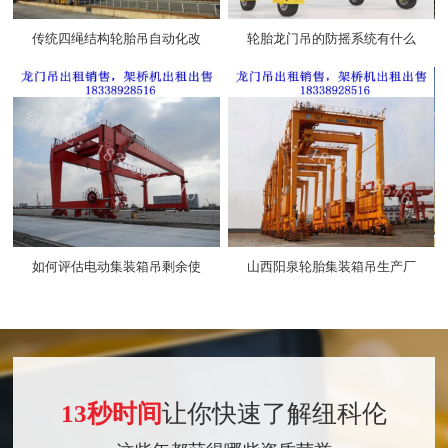
河北邢台轨道式龙门吊生产厂
轨道式龙门吊的悬臂长度一般
家受限空间内如何设置龙门吊
是多少
轨道基础
河北唐山双梁龙门吊生产厂家
河北沧州双梁龙门吊生产厂家
双梁龙门吊的供电方式有哪些
箱型梁和桁架式双梁龙门吊有
中核集团合格供应商
什么区别
起重机轻量化工程技术研究中心
轻量化起重机智能制造车间
13秒时间
让你快速了解纽科伦
营业执照