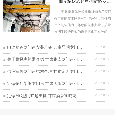
详细介绍欧式起重机断路器的
测试方法
河北秦皇岛欧式起重机销售厂家拥
有丰富的技术经验和管理经验，较强的
生产制造能力、雄厚的技术力量，质量
检测手段给设备的质量提供了有效的保
障。
2022-07-29
电动葫芦龙门吊安装准备 云南昆明龙门吊
租赁
2022-07-29
关于防风夹轨器介绍 甘肃陇南龙门吊租赁
厂家
2022-07-29
供应室外龙门吊结构合理 甘肃定西龙门吊
销售
2022-07-29
定做销售架梁龙门吊 甘肃庆阳龙门吊租赁
费用
2022-07-29
定做MG型门式起重机 甘肃酒泉50吨龙门
吊租赁