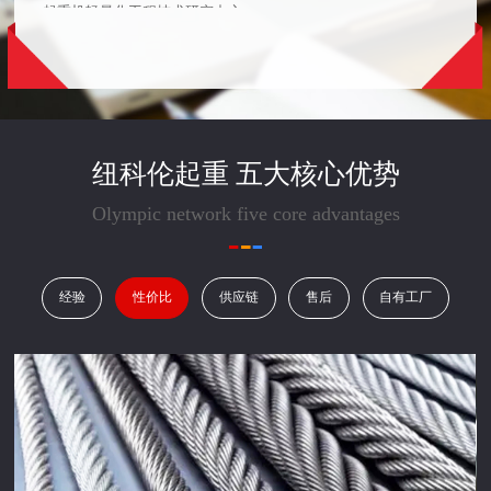
轻量化起重机智能制造车间
营业执照
开户许可证
能源管理体系认证证书
纽科伦起重 五大核心优势
质量诚信优秀典型企业证书
Olympic network five core advantages
绿色建筑智能养护系统设计工程研究中心
2019年全国质量信的过企业
经验
性价比
供应链
售后
自有工厂
省级企业技术中心
创新型试点企业
守合同重信用证书和自主创新企业